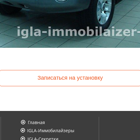
Записаться на установку
Главная

IGLA-Иммобилайзеры

IGLA-Секретки
