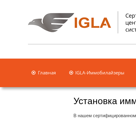
Сер
цен
сис
Главная
IGLA-Иммобилайзеры


Установка имм
В нашем сертифицированном 