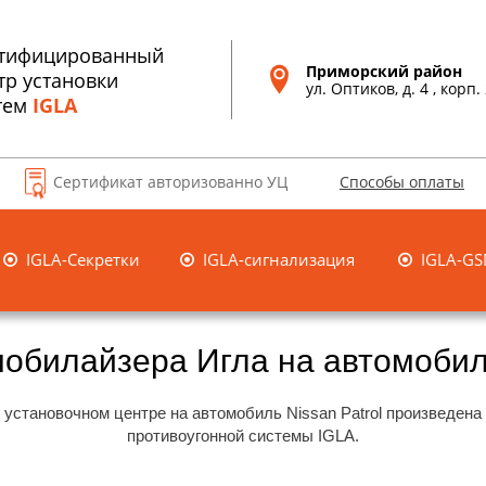
тифицированный
Приморский район

тр установки
ул. Оптиков, д. 4 , корп.
тем
IGLA
Сертификат авторизованно УЦ
Способы оплаты
IGLA-Секретки
IGLA-сигнализация
IGLA-G



обилайзера Игла на автомобиль
установочном центре на автомобиль Nissan Patrol произведена
противоугонной системы IGLA.